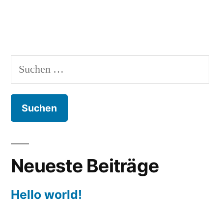
Hackner
GmbH
&
Graf
Suchen
Barf“
nach:
Neueste Beiträge
Hello world!