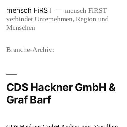
Zum
mensch FiRST
mensch FiRST
Inhalt
verbindet Unternehmen, Region und
springen
Menschen
Branche-Archiv:
CDS Hackner GmbH &
Graf Barf
CDS Hackner GmbH Anders sein. Vor allem