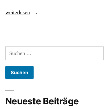
„APAG
weiterlesen
Personalplanung“
Suchen
nach:
Neueste Beiträge