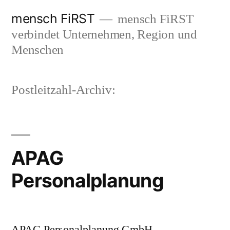
Zum
mensch FiRST
mensch FiRST
Inhalt
verbindet Unternehmen, Region und
springen
Menschen
Postleitzahl-Archiv:
APAG
Personalplanung
APAG Personalplanung GmbH