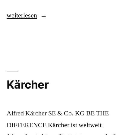
„OPTIMA
weiterlesen
packaging
group“
Kärcher
Alfred Kärcher SE & Co. KG BE THE
DIFFERENCE Kärcher ist weltweit