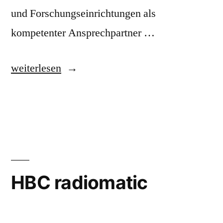
und Forschungseinrichtungen als
kompetenter Ansprechpartner …
„Elabo
weiterlesen
GmbH“
HBC radiomatic