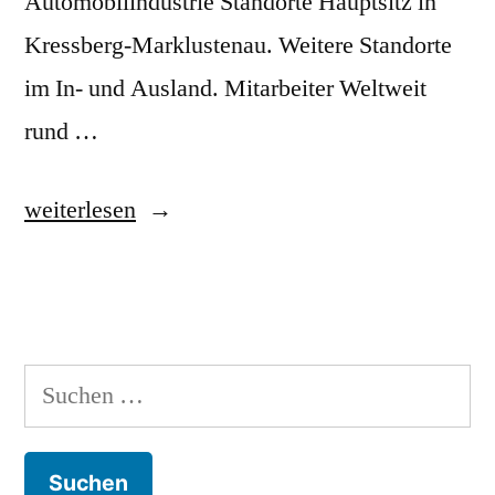
Automobilindustrie Standorte Hauptsitz in
Kressberg-Marklustenau. Weitere Standorte
im In- und Ausland. Mitarbeiter Weltweit
rund …
„KE
weiterlesen
Elektronik“
Suchen
nach: