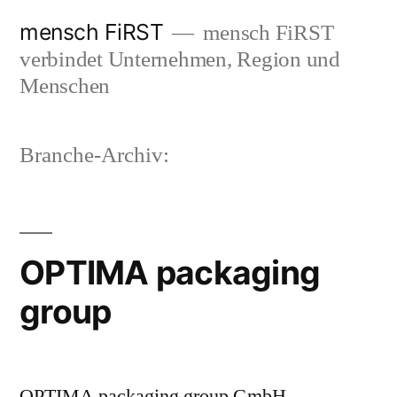
Zum
mensch FiRST
mensch FiRST
Inhalt
verbindet Unternehmen, Region und
springen
Menschen
Branche-Archiv:
OPTIMA packaging
group
OPTIMA packaging group GmbH