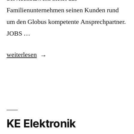
Familienunternehmen seinen Kunden rund
um den Globus kompetente Ansprechpartner.
JOBS …
„HBC
weiterlesen
radiomatic“
KE Elektronik