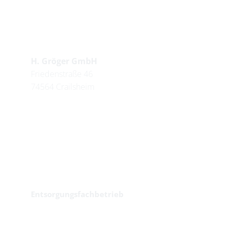
Anschrift und Kontakt
H. Gröger GmbH
Friedenstraße 46
74564 Crailsheim
Telefon: +49  79 51 47 39 00 
Branche
Entsorgungsfachbetrieb