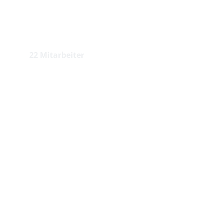
Mitarbeiter
22 Mitarbeiter 
Ausbildungsberufe (m/w/d) 
Kaufrau/-mann für 
Bürokommunikation
Kaufrau/-mann für Groß- und 
Außenhandel