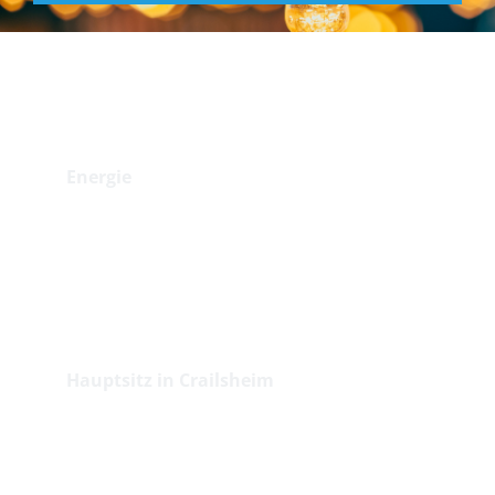
Branche
Energie
Standorte
Hauptsitz in Crailsheim