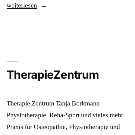
„Flügelau-
weiterlesen
Apotheke
&
Vitalzentrum“
TherapieZentrum
Therapie Zentrum Tanja Borkmann
Physiotherapie, Reha-Sport und vieles mehr
Praxis für Osteopathie, Physiotherapie und