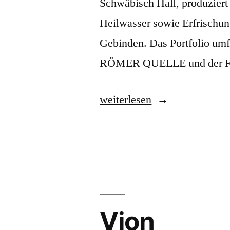
Schwäbisch Hall, produziert
Heilwasser sowie Erfrischun
Gebinden. Das Portfolio u
RÖMER QUELLE und der 
„Aqua
weiterlesen
Römer“
Vion