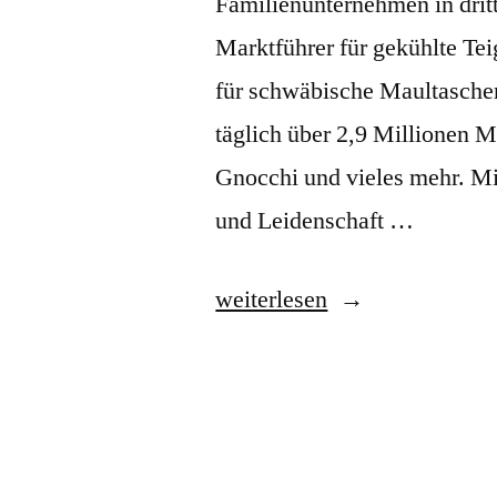
Familienunternehmen in drit
Marktführer für gekühlte Te
für schwäbische Maultaschen
täglich über 2,9 Millionen 
Gnocchi und vieles mehr. Mi
und Leidenschaft …
„BÜRGER“
weiterlesen