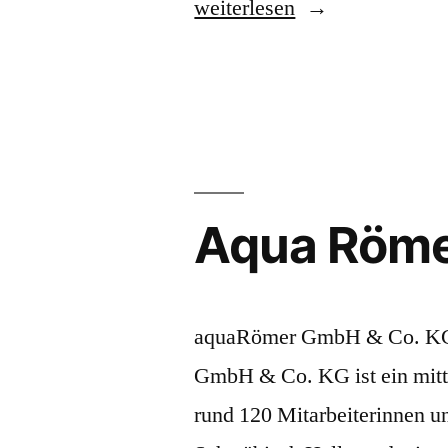
„CDS
weiterlesen
Hackner
GmbH
&
Graf
Barf“
Aqua Röm
aquaRömer GmbH & Co. KG
GmbH & Co. KG ist ein mitt
rund 120 Mitarbeiterinnen u