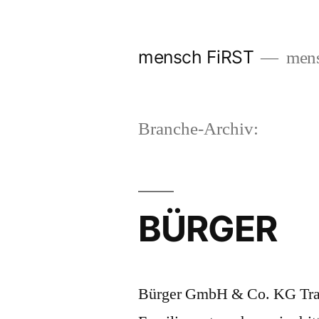
Zum
Inhalt
mensch FiRST
mens
springen
Branche-Archiv:
BÜRGER
Bürger GmbH & Co. KG Tradi