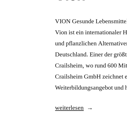
VION Gesunde Lebensmittel 
Vion ist ein internationaler 
und pflanzlichen Alternativ
Deutschland. Einer der größt
Crailsheim, wo rund 600 Mita
Crailsheim GmbH zeichnet ei
Weiterbildungsangebot und h
„Vion“
weiterlesen