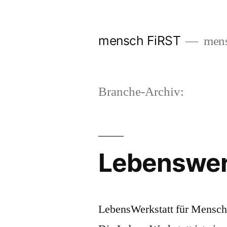
Zum
Inhalt
mensch FiRST
mens
springen
Branche-Archiv:
Lebenswerk
LebensWerkstatt für Mensch