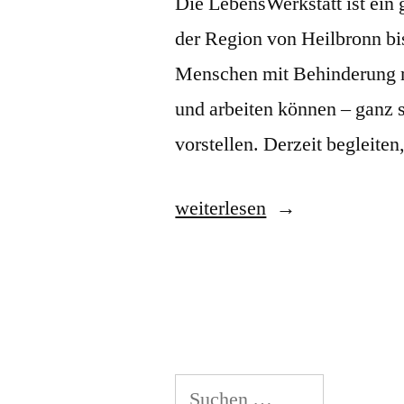
Die LebensWerkstatt ist ein
der Region von Heilbronn bis
Menschen mit Behinderung mi
und arbeiten können – ganz s
vorstellen. Derzeit begleite
„Lebenswerkstatt
weiterlesen
e.V.“
Suchen