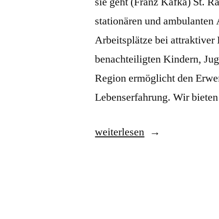
sie geht (Franz Kafka) St. R
stationären und ambulanten A
Arbeitsplätze bei attraktiver
benachteiligten Kindern, Ju
Region ermöglicht den Erwe
Lebenserfahrung. Wir bieten
„St.
weiterlesen
Raphael“