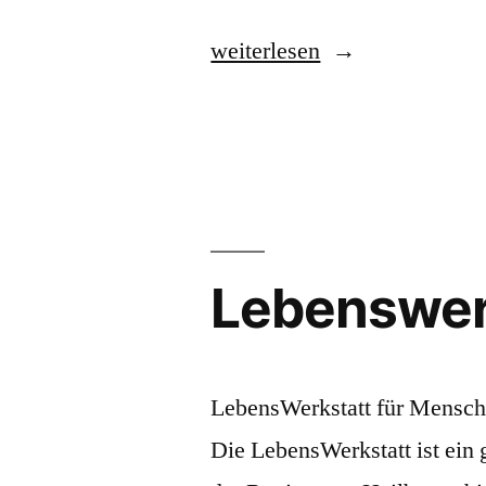
„Weckelweiler
weiterlesen
Gemeinschaften“
Lebenswerk
LebensWerkstatt für Mensch
Die LebensWerkstatt ist ein