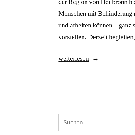
der Region von Heilbronn bis
Menschen mit Behinderung mi
und arbeiten können – ganz s
vorstellen. Derzeit begleite
„Lebenswerkstatt
weiterlesen
e.V.“
Suchen
nach: