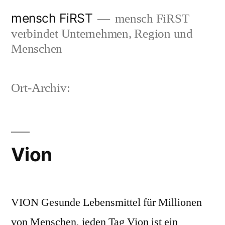
Zum
mensch FiRST
mensch FiRST
Inhalt
verbindet Unternehmen, Region und
springen
Menschen
Ort-Archiv:
Vion
VION Gesunde Lebensmittel für Millionen
von Menschen, jeden Tag Vion ist ein