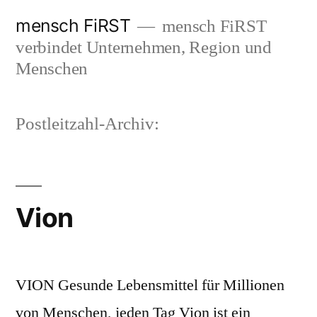
Zum
mensch FiRST
mensch FiRST
Inhalt
verbindet Unternehmen, Region und
springen
Menschen
Postleitzahl-Archiv:
Vion
VION Gesunde Lebensmittel für Millionen
von Menschen, jeden Tag Vion ist ein